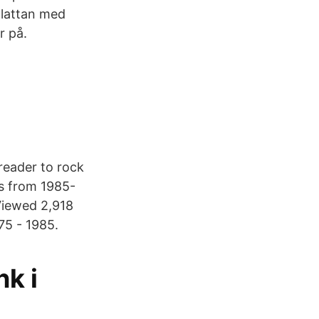
splattan med
r på.
reader to rock
rs from 1985-
Viewed 2,918
75 - 1985.
nk i