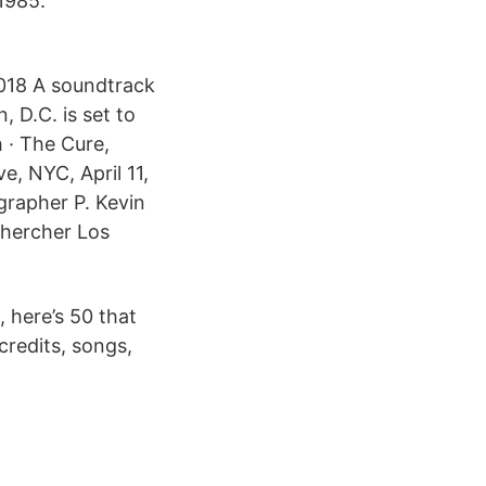
1985.
2018 A soundtrack
 D.C. is set to
 · The Cure,
e, NYC, April 11,
grapher P. Kevin
chercher Los
 here’s 50 that
credits, songs,