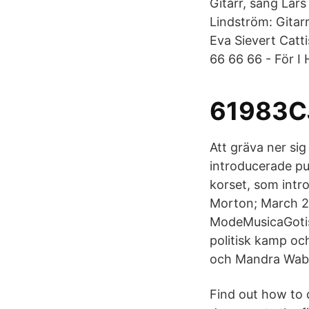
Gitarr, sång Lar
Lindström: Gitarr
Eva Sievert Catt
66 66 66 - För I 
61983CJ
Att gräva ner sig
introducerade p
korset, som int
Morton; March 2
ModeMusicaGotisk
politisk kamp oc
och Mandra Wabä
Find out how to 