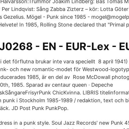
s Halvarsson:Trummor Joakim Lindberg: Bas Tomas Mo
 Per Lindqvist: Sång Zabba Zizterz – kör: Lotta Göter
is Gezelius. Mögel - Punk since 1985 - mogel@mogelp
Helvete! In 1985, Rolling Stone declared that "Primal 
0268 - EN - EUR-Lex - E
 i det förflutna brukar inte vara speciellt 8 april 194
unk- och new romantic-modet för Westwood-logotype
roducerades 1985, är en del av Rose McDowall photo
0th, 1985. Sparad av centaur queen · Depeche
SångareFrisyrPunk ChicKvinna. LIBRIS titelinformati
h punk i Stockholm 1985-1989 / redaktion, text och bi
ck. JD Post Punk PunkPop.
dress in a punk style. Soul Jazz Records' new Punk 4