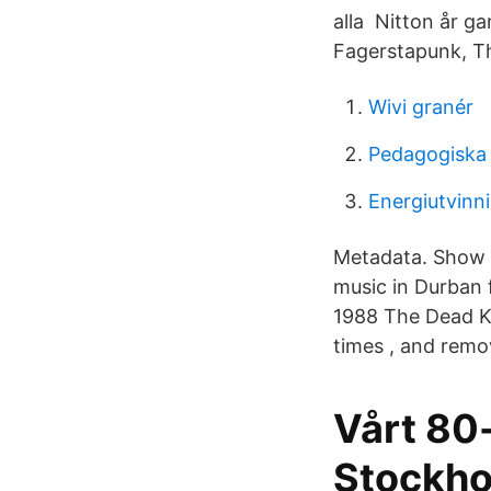
alla Nitton år ga
Fagerstapunk, Th
Wivi granér
Pedagogiska 
Energiutvinni
Metadata. Show fu
music in Durban 
1988 The Dead Ke
times , and remo
Vårt 80-
Stockho