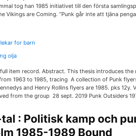
mmal tog han 1985 initiativet till den första samling
e Vikings are Coming. ”Punk går inte att tjäna penga
lekar for barn
ng olja
ll item record. Abstract. This thesis introduces the 
from 1963 to 1985, tracing A collection of Punk flye
nnedys and Henry Rollins flyers are 1985. pks 12y. 
ved from the group 28 sept. 2019 Punk Outsiders 19
tal : Politisk kamp och pu
lm 1985-1989 Bound