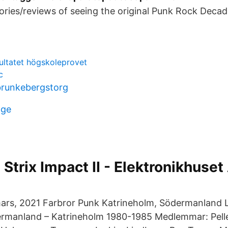
tories/reviews of seeing the original Punk Rock Dec
ltatet högskoleprovet
c
brunkebergstorg
nge
trix Impact II - Elektronikhuset 
mars, 2021 Farbror Punk Katrineholm, Södermanland
ermanland – Katrineholm 1980-1985 Medlemmar: Pelle