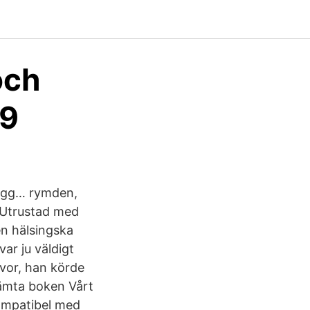
och
89
rygg… rymden,
 Utrustad med
en hälsingska
r ju väldigt
ivor, han körde
ämta boken Vårt
kompatibel med