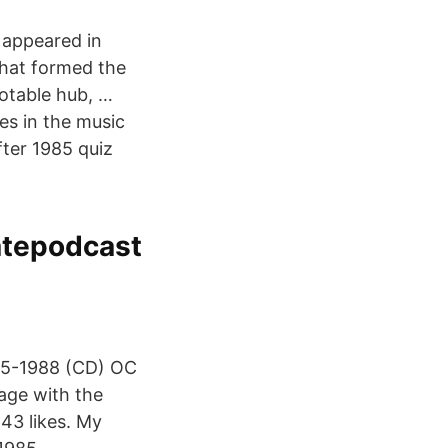
 appeared in
that formed the
otable hub, …
es in the music
fter 1985 quiz
atepodcast
85-1988 (CD) OC
age with the
43 likes. My