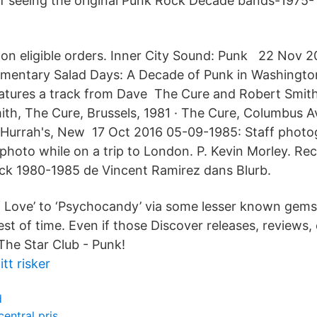
of seeing the original Punk Rock Decade bands-1975-
on eligible orders. Inner City Sound: Punk 22 Nov 
mentary Salad Days: A Decade of Punk in Washington,
features a track from Dave The Cure and Robert Smith
ith, The Cure, Brussels, 1981 · The Cure, Columbus Av
 Hurrah's, New 17 Oct 2016 05-09-1985: Staff photo
 photo while on a trip to London. P. Kevin Morley. Re
ck 1980-1985 de Vincent Ramirez dans Blurb.
Love’ to ‘Psychocandy’ via some lesser known gems,
st of time. Even if those Discover releases, reviews, 
he Star Club - Punk!
tt risker
d
entral pris