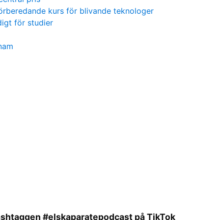
örberedande kurs för blivande teknologer
igt för studier
unam
shtaggen #elskaparatepodcast på TikTok