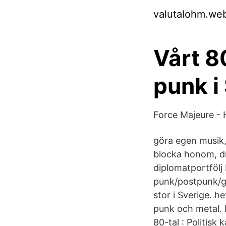
valutalohm.we
Vårt 8
punk i
Force Majeure ‎
göra egen musik
blocka honom, dr
diplomatportfölj
punk/postpunk/g
stor i Sverige. h
punk och metal.
80-tal : Politis