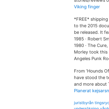
stories/reviews 
Viking finger
*FREE* shipping 
to the 2015 docu
be released. It 
1985 · Robert Sm
1980 · The Cure,
Morley took this
Angeles Punk Ro
From ‘Hounds Of 
have stood the te
and more about T
Planerat kejsarsni
juristbyrån tingsry
undersökning vårdc