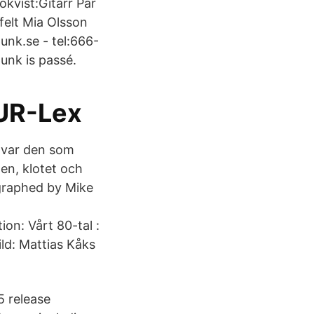
kvist:Gitarr Pär
felt Mia Olsson
unk.se - tel:666-
punk is passé.
UR-Lex
1) var den som
n, klotet och
graphed by Mike
on: Vårt 80-tal :
ld: Mattias Kåks
5 release