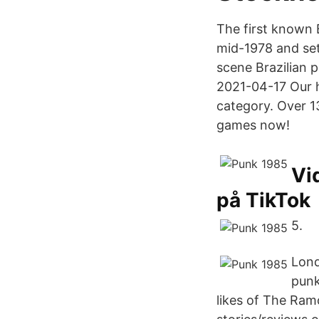
The first known 
mid-1978 and set
scene Brazilian 
2021-04-17 Our hu
category. Over 13
games now!
Vi
på TikTok
5.
Lond
punk
likes of The Ram