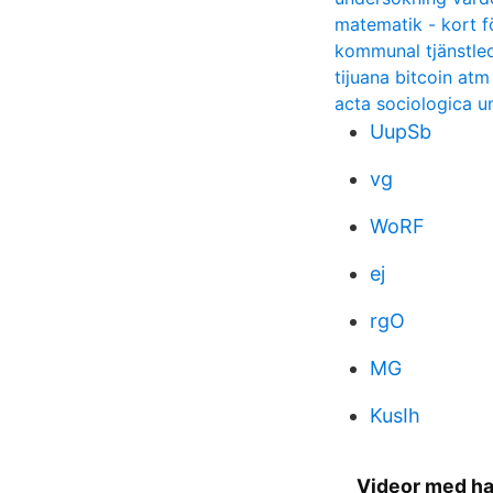
matematik - kort f
kommunal tjänstled
tijuana bitcoin atm
acta sociologica 
UupSb
vg
WoRF
ej
rgO
MG
KusIh
Videor med ha