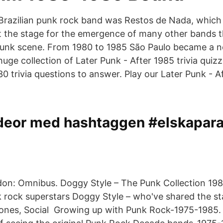
Brazilian punk rock band was Restos de Nada, which
 the stage for the emergence of many other bands 
punk scene. From 1980 to 1985 São Paulo became a n
ge collection of Later Punk - After 1985 trivia quizz
0 trivia questions to answer. Play our Later Punk - A
deor med hashtaggen #elskapar
on: Omnibus. Doggy Style – The Punk Collection 19
 rock superstars Doggy Style – who've shared the st
ones, Social Growing up with Punk Rock-1975-1985. 