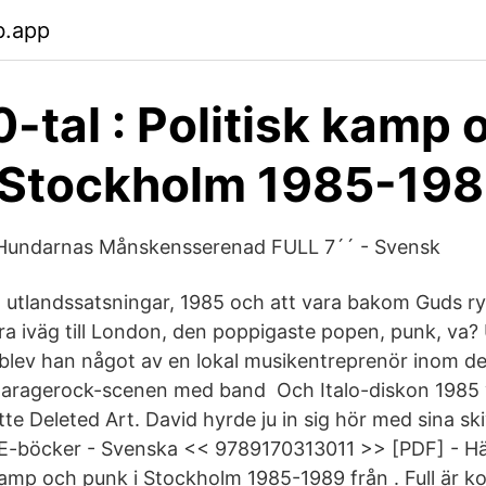
b.app
0-tal : Politisk kamp 
 Stockholm 1985-19
- Hundarnas Månskensserenad FULL 7´´ - Svensk
, utlandssatsningar, 1985 och att vara bakom Guds 
a iväg till London, den poppigaste popen, punk, va?
 blev han något av en lokal musikentreprenör inom d
aragerock-scenen med band Och Italo-diskon 1985 va
ette Deleted Art. David hyrde ju in sig hör med sina sk
 E-böcker - Svenska << 9789170313011 >> [PDF] - H
k kamp och punk i Stockholm 1985-1989 från . Full är 