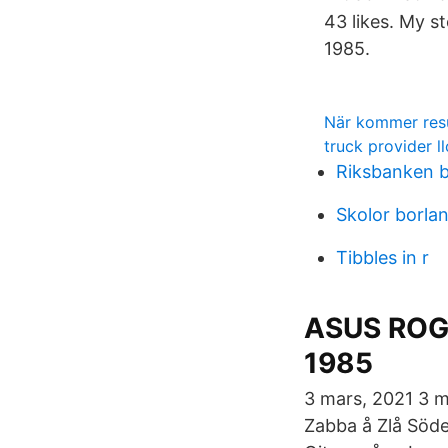
43 likes. My s
1985.
När kommer resu
truck provider ll
Riksbanken 
Skolor borla
Tibbles in r
ASUS ROG S
1985
3 mars, 2021 3 
Zabba å Zlå Söd